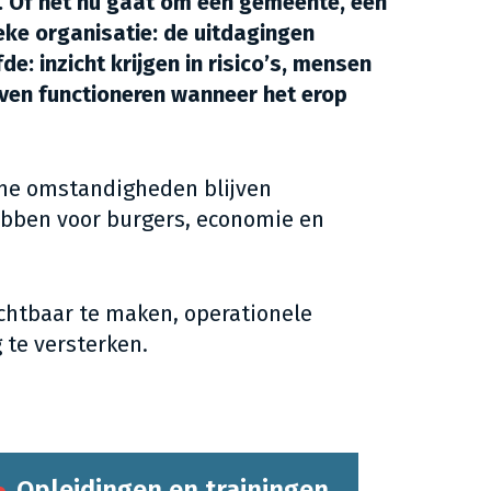
. Of het nu gaat om een gemeente, een
ieke organisatie: de uitdagingen
e: inzicht krijgen in risico’s, mensen
jven functioneren wanneer het erop
eme omstandigheden blijven
hebben voor burgers, economie en
ichtbaar te maken, operationele
te versterken.
Opleidingen en trainingen