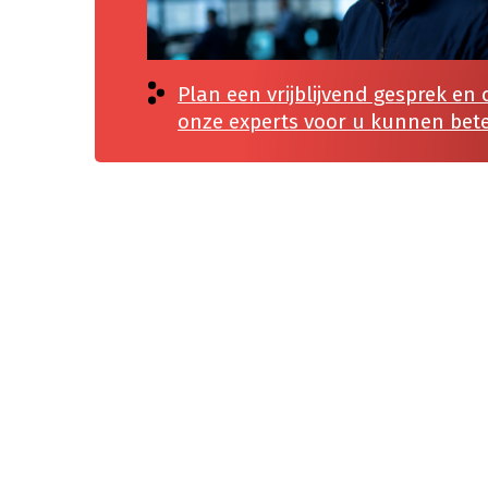
Plan een vrijblijvend gesprek en
onze experts voor u kunnen bet