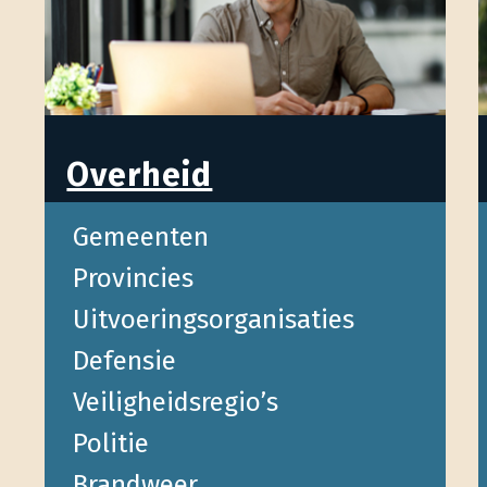
Overheid
Gemeenten
Provincies
Uitvoeringsorganisaties
Defensie
Veiligheidsregio’s
Politie
Brandweer