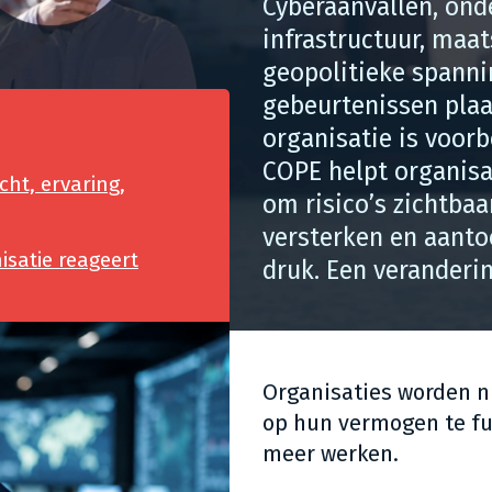
Cyberaanvallen, onde
infrastructuur, maat
geopolitieke spannin
gebeurtenissen plaa
organisatie is voor
COPE helpt organisa
ht, ervaring,
om risico’s zichtba
versterken en aanto
satie reageert
druk. Een veranderin
Organisaties worden n
op hun vermogen te fu
meer werken.