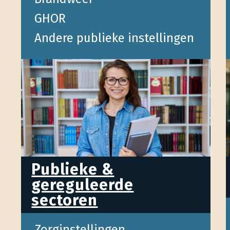
GHOR
Andere publieke instellingen
Publieke &
gereguleerde
sectoren
Zorginstellingen