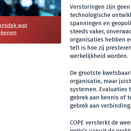
Verstoringen zijn geen
technologische ontwik
spanningen en geopoli
 ontdek wat
steeds vaker, onverwac
ekenen
organisaties hebben e
telt is hoe zij prester
werkelijkheid worden.
De grootste kwetsbaar
organisatie, maar juis
systemen. Evaluaties t
gebrek aan kennis of t
gebrek aan verbinding
COPE versterkt de wee
regio’s vanuit de prakt