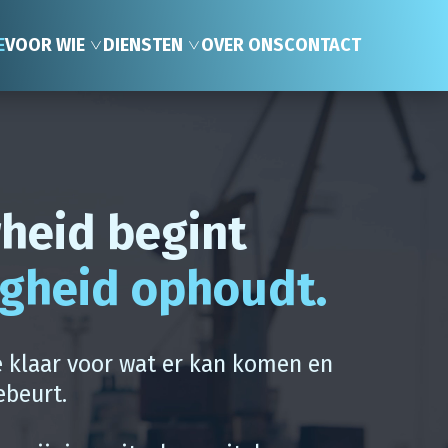
E
VOOR WIE
DIENSTEN
OVER ONS
CONTACT
heid begint
igheid ophoudt.
 klaar voor wat er kan komen en
ebeurt.