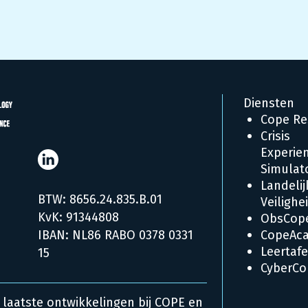
Diensten
Cope Re
Crisis
Experien
Simulat
Landelij
BTW: 8656.24.835.B.01
Veiligh
KvK: 91344808
ObsCop
IBAN: NL86 RABO 0378 0331
CopeAc
Leertafe
15
CyberCo
 laatste ontwikkelingen bij COPE en