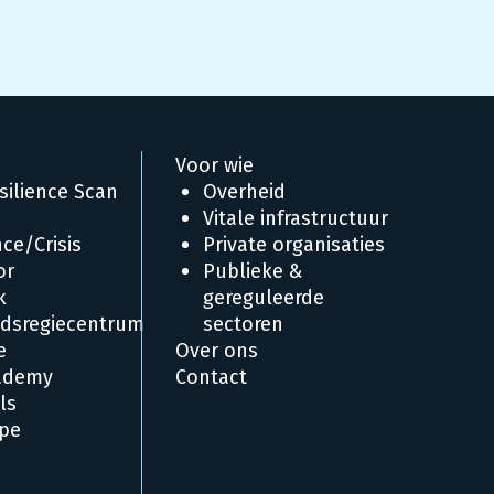
Voor wie
silience Scan
Overheid
Vitale infrastructuur
ce/Crisis
Private organisaties
or
Publieke &
k
gereguleerde
eidsregiecentrum
sectoren
e
Over ons
ademy
Contact
ls
pe